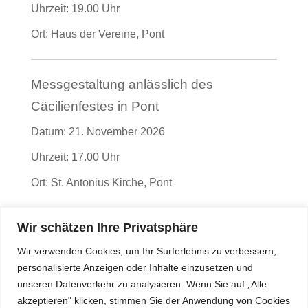
Uhrzeit:
19.00 Uhr
Ort:
Haus der Vereine, Pont
Messgestaltung anlässlich des
Cäcilienfestes in Pont
Datum:
21. November 2026
Uhrzeit:
17.00 Uhr
Ort:
St. Antonius Kirche, Pont
Wir schätzen Ihre Privatsphäre
Messgestaltung anlässlich des
Wir verwenden Cookies, um Ihr Surferlebnis zu verbessern,
Cäcilienfestes in Hartefeld
personalisierte Anzeigen oder Inhalte einzusetzen und
Datum:
29. November 2026
unseren Datenverkehr zu analysieren. Wenn Sie auf „Alle
akzeptieren" klicken, stimmen Sie der Anwendung von Cookies
Uhrzeit:
10.30 Uhr