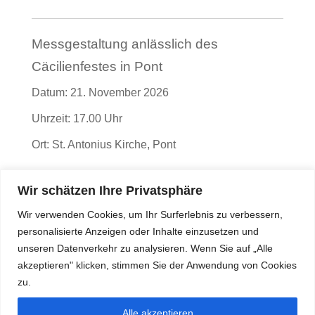
Messgestaltung anlässlich des
Cäcilienfestes in Pont
Datum:
21. November 2026
Uhrzeit:
17.00 Uhr
Ort:
St. Antonius Kirche, Pont
Wir schätzen Ihre Privatsphäre
Messgestaltung anlässlich des
Wir verwenden Cookies, um Ihr Surferlebnis zu verbessern,
Cäcilienfestes in Hartefeld
personalisierte Anzeigen oder Inhalte einzusetzen und
Datum:
29. November 2026
unseren Datenverkehr zu analysieren. Wenn Sie auf „Alle
akzeptieren" klicken, stimmen Sie der Anwendung von Cookies
Uhrzeit:
10.30 Uhr
zu.
Ort:
St. Antonius Abbas Kirche, Hartefeld
Alle akzeptieren