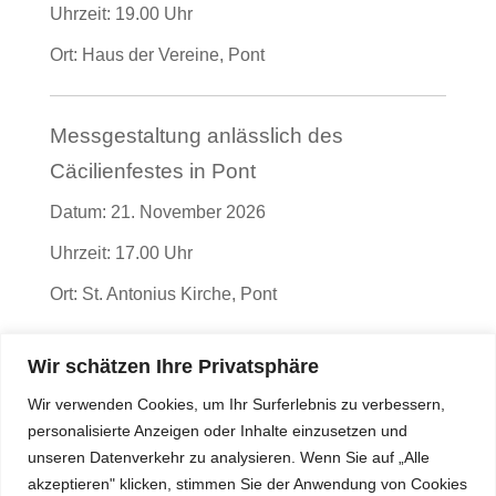
Uhrzeit:
19.00 Uhr
Ort:
Haus der Vereine, Pont
Messgestaltung anlässlich des
Cäcilienfestes in Pont
Datum:
21. November 2026
Uhrzeit:
17.00 Uhr
Ort:
St. Antonius Kirche, Pont
Wir schätzen Ihre Privatsphäre
Messgestaltung anlässlich des
Wir verwenden Cookies, um Ihr Surferlebnis zu verbessern,
Cäcilienfestes in Hartefeld
personalisierte Anzeigen oder Inhalte einzusetzen und
Datum:
29. November 2026
unseren Datenverkehr zu analysieren. Wenn Sie auf „Alle
akzeptieren" klicken, stimmen Sie der Anwendung von Cookies
Uhrzeit:
10.30 Uhr